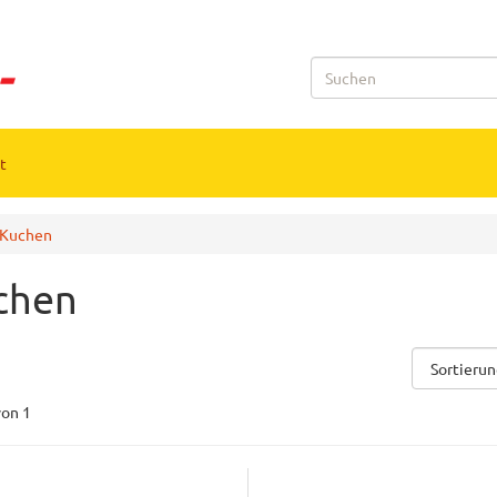
t
Kuchen
chen
on 1