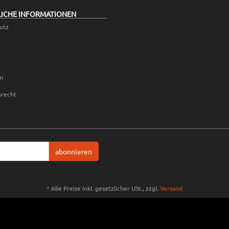
LICHE INFORMATIONEN
utz
m
srecht
abonnieren
*
Alle Preise inkl. gesetzlicher USt., zzgl.
Versand